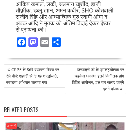
आकिब कमाल, लकी, सलमान खुर्शीद, हाजी
तौफ़ीक, डब्लू खान, अमन कबीर, SHO कोतवाली
राजीव सिंह और आध्यात्मिक गुरु स्वामी ओमा द
अक्क आदि ने मृतक को अंतिम विदाई देकर ईश्वर
से प्राथना की।
F
M
E
S
ac
as
m
h
e
to
ai
ar
POST
b
d
l
e
CRPF के 86वें स्थापना दिवस पर
करपात्री जी के प्राकट्योत्सव पर
NAVIGATION
o
o
रोपे पौधे: शहीदों को दी गई श्रद्धांजलि,
चहकेगा धर्मसंघ: इतने दिनों तक होंगे
स्वच्छता अभियान चलाया गया
विविध आयोजन, इस बार जलाए जाएंगे
o
n
इतने दीपक
k
RELATED POSTS
वाराणसी