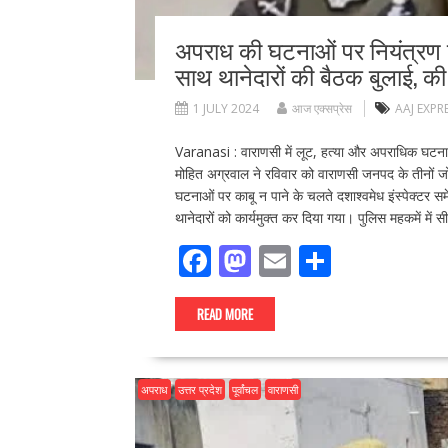
अपराध की घटनाओं पर नियंत्रण को
साथ थानेदारों की बैठक बुलाई, की 
1 JULY 2024
आज एक्सप्रेस
AAJ EXPR
Varanasi : वाराणसी में लूट, हत्या और अपराधिक घटनाओ
मोहित अग्रवाल ने रविवार को वाराणसी जनपद के तीनों जो
घटनाओं पर काबू न पाने के चलते दशाश्वमेध इंस्पेक्टर
थानेदारों को कार्यमुक्त कर दिया गया। पुलिस महकमें में
F
M
E
S
ac
as
m
h
e
to
ai
ar
READ MORE
b
d
l
e
o
o
अपराध
उत्तर प्रदेश
पूर्वांचल
वाराणसी
o
n