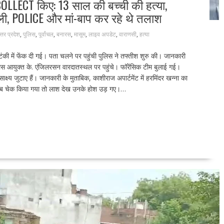
LLECT किए: 13 साल की बच्ची की हत्या,
ी, POLICE और मां-बाप कर रहे थे तलाश
्तर प्रदेश
,
पुलिस
,
पूर्वांचल
,
बनारस
,
मासूम
,
लाइव अपडेट
,
वाराणसी
,
हत्या
की में फेंक दी गई। पता चलने पर पहुंची पुलिस ने तफ्तीश शुरु की। जानकारी
िस आयुक्त के. एंजिलरसन वारदातस्थल पर पहुंचे। फॉरेंसिक टीम बुलाई गई।
ाक्ष्य जुटाए हैं। जानकारी के मुताबिक, काशीराज अपार्टमेंट में हरमिंदर खन्ना का
पर जब चेक किया गया तो लाश देख उनके होश उड़ गए।…