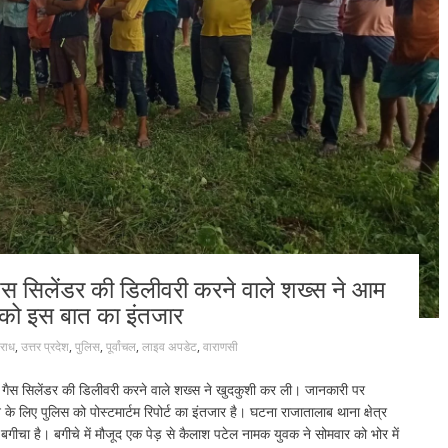
गैस सिलेंडर की डिलीवरी करने वाले शख्स ने आम
E को इस बात का इंतजार
राध
,
उत्तर प्रदेश
,
पुलिस
,
पूर्वांचल
,
लाइव अपडेट
,
वाराणसी
र गैस सिलेंडर की डिलीवरी करने वाले शख्स ने खुदकुशी कर ली। जानकारी पर
लिए पुलिस को पोस्टमार्टम रिपोर्ट का इंतजार है। घटना राजातालाब थाना क्षेत्र
गीचा है। बगीचे में मौजूद एक पेड़ से कैलाश पटेल नामक युवक ने सोमवार को भोर में