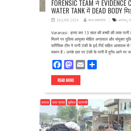
FORENSIC TEAM ने EVIDENCE CO
WATER TANK में DEAD BODY मिल
28 JUNE 2024
आज एक्सप्रेस
अपराध
,
उत
Varanasi : हत्या कर 13 साल की बच्ची की लाश पानी टं
मिलने पर पुलिस आयुक्त मोहित अग्रवाल और संयुक्त पुल
फॉरेंसिक टीम ने पानी टंकी के इर्द-गिर्द सहित आसपास से स
मकान है। उनके छत पर टंकी के पानी में दुर्गंध आने 
F
M
E
S
ac
as
m
h
e
to
ai
ar
READ MORE
b
d
l
e
o
o
अपराध
उत्तर प्रदेश
पूर्वांचल
वाराणसी
o
n
k