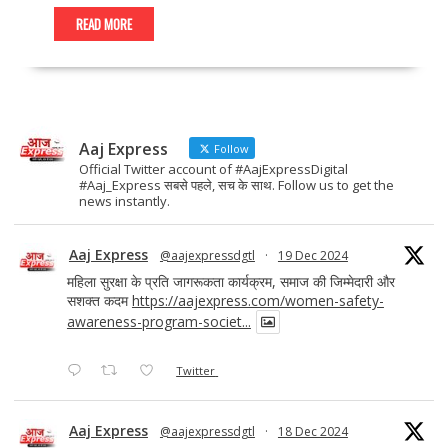
ac
as
m
h
e
to
ai
ar
READ MORE
b
d
l
e
o
o
o
n
Aaj Express
k
Follow
Official Twitter account of #AajExpressDigital
#Aaj_Express सबसे पहले, सच के साथ. Follow us to get the
news instantly.
Aaj Express
@aajexpressdgtl
·
19 Dec 2024
महिला सुरक्षा के प्रति जागरूकता कार्यक्रम, समाज की जिम्मेदारी और
सशक्त कदम
https://aajexpress.com/women-safety-
awareness-program-societ...
Twitter
Aaj Express
@aajexpressdgtl
·
18 Dec 2024