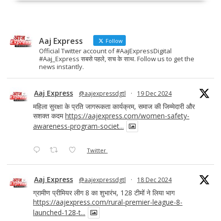
b
d
l
e
o
o
o
n
Aaj Express
k
Follow
Official Twitter account of #AajExpressDigital
#Aaj_Express सबसे पहले, सच के साथ. Follow us to get the
news instantly.
Aaj Express
@aajexpressdgtl
·
19 Dec 2024
महिला सुरक्षा के प्रति जागरूकता कार्यक्रम, समाज की जिम्मेदारी और
सशक्त कदम
https://aajexpress.com/women-safety-
awareness-program-societ...
Twitter
Aaj Express
@aajexpressdgtl
·
18 Dec 2024
ग्रामीण प्रीमियर लीग 8 का शुभारंभ, 128 टीमों ने लिया भाग
https://aajexpress.com/rural-premier-league-8-
launched-128-t...