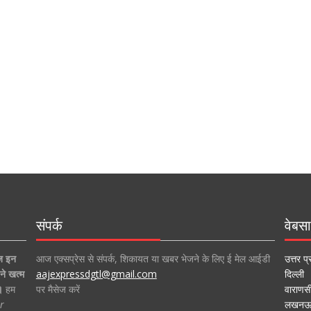
संपर्क
वेबसा
ज इन
आज एक्सप्रेस से संपर्क, शिकायत या खबर भेजने के लिए ई मेल आईडी
उत्तर प्
ने खत्म
aajexpressdgtl@gmail.com
दिल्ली
।
हम
पर मैसेज करें
वाराणस
r
लखन