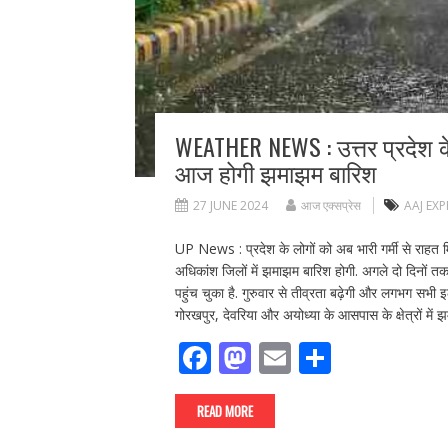
WEATHER NEWS : उत्तर प्रदेश के ल
आज होगी झमाझम बारिश
27 JUNE 2024
आज एक्सप्रेस
AAJ EX
UP News : प्रदेश के लोगों को अब भारी गर्मी से राहत मि
अधिकांश जिलों में झमाझम बारिश होगी. अगले दो दिनों तक मौ
पहुंच चुका है. गुरुवार से तीव्रता बढ़ेगी और लगभग सभी इला
गोरखपुर, देवरिया और अयोध्या के आसपास के क्षेत्रों मे
F
M
E
S
ac
as
m
h
e
to
ai
ar
READ MORE