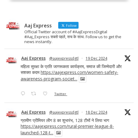
b
d
l
e
o
o
o
n
Aaj Express
k
Follow
Official Twitter account of #AajExpressDigital
#Aaj_Express सबसे पहले, सच के साथ. Follow us to get the
news instantly.
Aaj Express
@aajexpressdgtl
·
19 Dec 2024
महिला सुरक्षा के प्रति जागरूकता कार्यक्रम, समाज की जिम्मेदारी और
सशक्त कदम
https://aajexpress.com/women-safety-
awareness-program-societ...
Twitter
Aaj Express
@aajexpressdgtl
·
18 Dec 2024
ग्रामीण प्रीमियर लीग 8 का शुभारंभ, 128 टीमों ने लिया भाग
https://aajexpress.com/rural-premier-league-8-
launched-128-t...