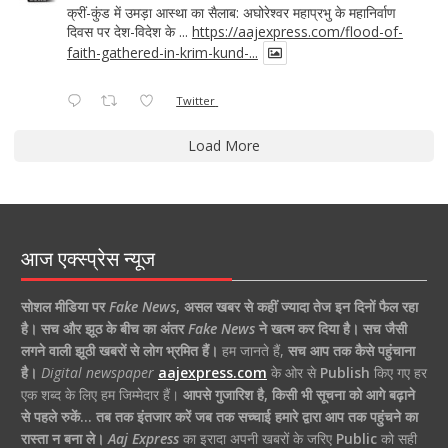
क्रीं-कुंड में उमड़ा आस्था का सैलाब: अघोरेश्वर महाप्रभु के महानिर्वाण
दिवस पर देश-विदेश के ...
https://aajexpress.com/flood-of-
faith-gathered-in-krim-kund-...
Twitter
Load More
आज एक्स्प्रेस न्यूज
सोशल मीडिया पर
Fake News
,
असल खबर से कहीं ज्यादा तेज इन दिनों फैल रहा
है।
सच और झूठ के बीच का अंतर
Fake News
ने खत्म कर दिया है।
सच जैसी
लगने वाली झूठी खबरों से लोग भ्रमित हैं।
हम जानते हैं,
सच आप तक कैसे पहुंचाना
है।
Digital newspaper
aajexpress.com
के ओर से
Publish
किए गए हर
एक शब्द के लिए हम जिम्मेदार हैं।
आपसे गुजारिश है, किसी भी सूचना को आगे बढ़ाने
से पहले रुकें… तब तक इंतजार करें जब तक सच्चाई हमारे द्वारा आप तक पहुंचने का
रास्ता न बना ले।
Aaj Express
का इरादा अपनी खबरों के जरिए
Public
को सही