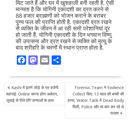
मिट जाते हैं और घर में खुशहाली बनी रहती है. ऐसी
मान्यता है कि योगिनी एकादशी का व्रत करने से
88 हजार ब्राह्मणों को भोजन कराने के बराबर
पुण्य फल की प्राप्ति होती है. एकादशी व्रत रखने
से व्यक्ति के जीवन में आ रही सभी परेशानियां दूर
हो जाती हैं. योगिनी एकादशी के दिन भगवान विष्णु
की उपासना और व्रत रखने से व्यक्ति को मृत्यु के
बाद श्रीहरि के चरणों में स्थान प्राप्त होता है.
F
M
E
S
ac
as
m
h
e
to
ai
ar
POST
b
d
l
e
Kashi में इतने जोड़े के घर बजेगी
Forensic Team ने Evidence
NAVIGATION
o
o
शहनाई: Online करना होगा आवेदन,
Collect किए: 13 साल की बच्ची की
जुलाई से पीले होंगे कन्याओं के हाथ
हत्या, Water Tank में Dead Body
o
n
मिली, Police और मां-बाप कर रहे थे
k
तलाश