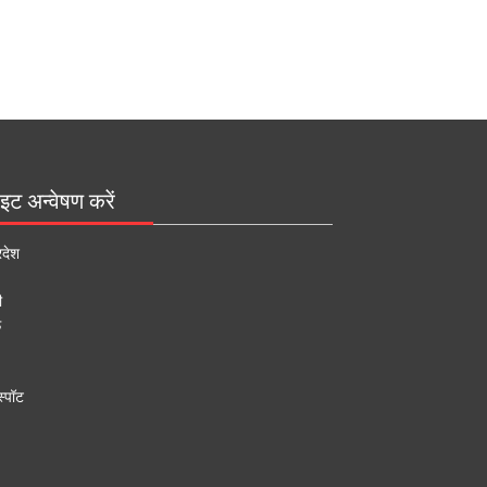
इट अन्वेषण करें
रदेश
ी
ऊ
्पॉट