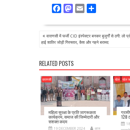
F
M
E
S
ac
as
m
h
e
to
ai
ar
POST
b
d
l
e
वाराणसी में फर्जी CID इंस्पेक्टर बनकर बुजुर्गों से ठगी: लो 
NAVIGATION
o
o
हाई शातिर जोड़ी गिरफ्तार, कैश और गहने बरामद
o
n
k
RELATED POSTS
वाराणसी
खेल
खेल 
महिला सुरक्षा के प्रति जागरूकता
ग्राम
कार्यक्रम, समाज की जिम्मेदारी और
128 ट
सशक्त कदम
1
19 DECEMBER 2024
आज