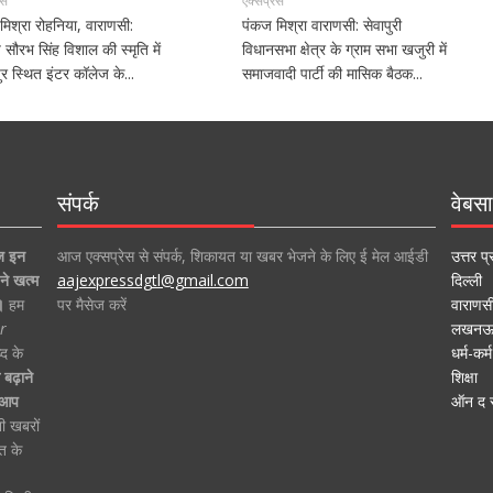
ेस
एक्सप्रेस
मिश्रा रोहनिया, वाराणसी:
पंकज मिश्रा वाराणसी: सेवापुरी
ीय सौरभ सिंह विशाल की स्मृति में
विधानसभा क्षेत्र के ग्राम सभा खजुरी में
र स्थित इंटर कॉलेज के...
समाजवादी पार्टी की मासिक बैठक...
संपर्क
वेबसा
ज इन
आज एक्सप्रेस से संपर्क, शिकायत या खबर भेजने के लिए ई मेल आईडी
उत्तर प्
ने खत्म
aajexpressdgtl@gmail.com
दिल्ली
।
हम
पर मैसेज करें
वाराणस
r
लखन
द के
धर्म-कर्म
बढ़ाने
शिक्षा
ा आप
ऑन द स
ी खबरों
त के