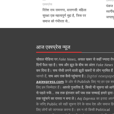
एक्सप्र
एक्सप्रेस
पंकज 
रितेश राय रामनगर, वाराणसी: महिला
स्वर्ग
सुरक्षा एक महत्वपूर्ण मुद्दा है, जिस पर
जगतपु
समाज को गंभीरता से...
आज एक्स्प्रेस न्यूज
सोशल मीडिया पर
Fake News
,
असल खबर से कहीं ज्यादा ते
दिनों फैल रहा है।
सच और झूठ के बीच का अंतर
Fake News
कर दिया है।
सच जैसी लगने वाली झूठी खबरों से लोग भ्रमित हैं
जानते हैं,
सच आप तक कैसे पहुंचाना है।
Digital newspape
aajexpress.com
के ओर से
Publish
किए गए हर एक शब्
लिए हम जिम्मेदार हैं।
आपसे गुजारिश है, किसी भी सूचना को आगे 
से पहले रुकें… तब तक इंतजार करें जब तक सच्चाई हमारे द्वार
तक पहुंचने का रास्ता न बना ले।
Aaj Express
का इरादा अपन
के जरिए
Public
को सही सूचना देने के साथ देश और समाज हि
लिए लोगों को जागरूक करना है। हम न तो किसी
Political