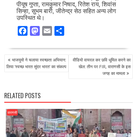
पीयूष गुप्ता, रामकुमार निषाद, रितेश राय, शिवांस
सिन्हा, सुभम बारी, जीतेन्द्र सेठ सहित अन्य लोग
उपस्थित थे।
F
M
E
S
ac
as
m
h
e
to
ai
ar
POST
b
d
l
e
भाजयुमो ने चलाया स्वच्छता अभियान:
वीडियो वायरल कर छवि धूमिल करने का
NAVIGATION
o
o
लिया ‘स्वच्छ भारत सुंदर भारत’ का संकल्प
खेल: तीन पर FIR, वाराणसी के इस
जगह का मामला
o
n
k
RELATED POSTS
वाराणसी