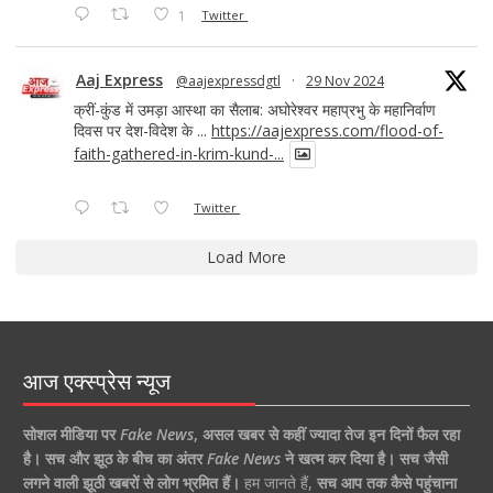
1
Twitter
Aaj Express
@aajexpressdgtl
·
29 Nov 2024
क्रीं-कुंड में उमड़ा आस्था का सैलाब: अघोरेश्वर महाप्रभु के महानिर्वाण
दिवस पर देश-विदेश के ...
https://aajexpress.com/flood-of-
faith-gathered-in-krim-kund-...
Twitter
Load More
आज एक्स्प्रेस न्यूज
सोशल मीडिया पर
Fake News
,
असल खबर से कहीं ज्यादा तेज इन दिनों फैल रहा
है।
सच और झूठ के बीच का अंतर
Fake News
ने खत्म कर दिया है।
सच जैसी
लगने वाली झूठी खबरों से लोग भ्रमित हैं।
हम जानते हैं,
सच आप तक कैसे पहुंचाना