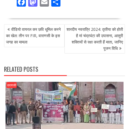
F
M
E
S
ac
as
m
h
e
to
ai
ar
POST
b
d
l
e
वीडियो वायरल कर छवि धूमिल करने
शारदीय नवरात्रि 2024: तृतीया को होती
NAVIGATION
o
o
का खेल: तीन पर FIR, वाराणसी के इस
है मां चंद्रघंटा की उपासना, आसुरी
जगह का मामला
शक्तियों से रक्षा करती हैं माता, जानिए
o
n
पूजन विधि
k
RELATED POSTS
वाराणसी