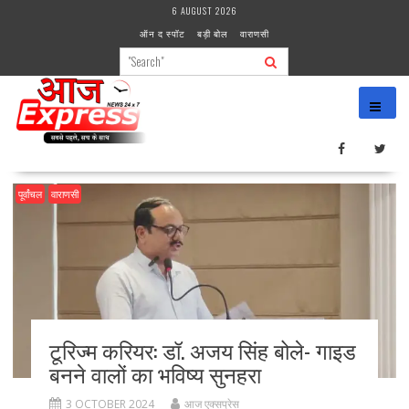
Skip
6 AUGUST 2026
to
ऑन द स्पॉट
बड़ी बोल
वाराणसी
content
पूर्वांचल
वाराणसी
टूरिज्म करियर: डॉ. अजय सिंह बोले- गाइड
बनने वालों का भविष्य सुनहरा
3 OCTOBER 2024
आज एक्सप्रेस