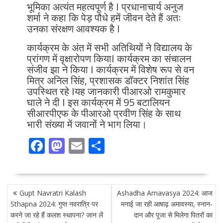
भूमिका अत्यंत महत्वपूर्ण है I प्रधानाचार्य अनुज
शर्मा ने कहा कि पेड़ पौधे हमें जीवन देते हैं अतः
उनका संरक्षण आवश्यक है I
कार्यक्रम के अंत में सभी अतिथियों ने विद्यालय के
प्रांगण में वृक्षारोपण कियाI कार्यक्रम का संचालन
संजीव झा ने किया I कार्यक्रम में विशेष रूप से वन
मित्र अनिल सिंह, प्रशासक डॉक्टर निशांत सिंह
उपस्थित रहे Iयह जानकारी पीआरओ रामकुमार
घाले ने दी I इस कार्यक्रम में 95 बटालियन
सीआरपीएफ के पीआरओ प्रवीण सिंह के साथ
भारी संख्या में जवानों ने भाग लिया।
F
M
E
S
ac
as
m
h
e
to
ai
ar
POST
b
d
l
e
Gupt Navratri Kalash
Ashadha Amavasya 2024: आज
NAVIGATION
o
o
Sthapna 2024: गुप्त नवरात्रि पर
मनाई जा रही आषाढ़ अमावस्या, स्नान-
करने जा रहे हैं कलश स्थापना? जान लें
दान और पूजा से मिलेगा पितरों का