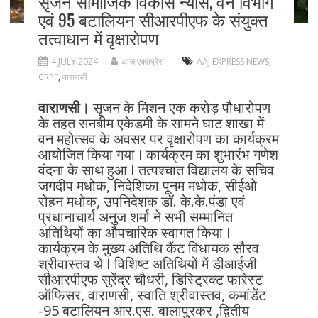
सृजन सामाजिक विकास न्यास, वन विभाग
एवं 95 बटालियन सीआरपीएफ के संयुक्त
तत्वाधान में वृक्षारोपण
4 JULY 2024
आज एक्सप्रेस
AAJ EXPRESS NEWS
,
CRPF
,
वाराणसी
वाराणसी।
सृजन के मिशन एक करोड़ पौधारोपण
के तहत सनबीम एकेडमी के सामने घाट शाखा में
वन महोत्सव के अवसर पर वृक्षारोपण का कार्यक्रम
आयोजित किया गया I कार्यक्रम का शुभारंभ गणेश
वंदना के साथ हुआ I तत्पश्चात विद्यालय के सचिव
जगदीप मधोक, निदेशिका पूनम मधोक, सीईओ
रोहन मधोक, उपनिदेशक डॉ. के.के.पंडा एवं
प्रधानाचार्य अनुज शर्मा ने सभी सम्मानित
अतिथियों का औपचारिक स्वागत किया I
कार्यक्रम के मुख्य अतिथि कैंट विधायक सौरव
श्रीवास्तव थे I विशिष्ट अतिथियों में डीआईजी
सीआरपीएफ सुरेंद्र चौधरी, डिस्ट्रिक्ट फारेस्ट
ऑफिसर, वाराणसी, स्वाति श्रीवास्तव, कमांडेंट
-95 बटालियन आर.एस. बालापुरकर ,द्वितीय