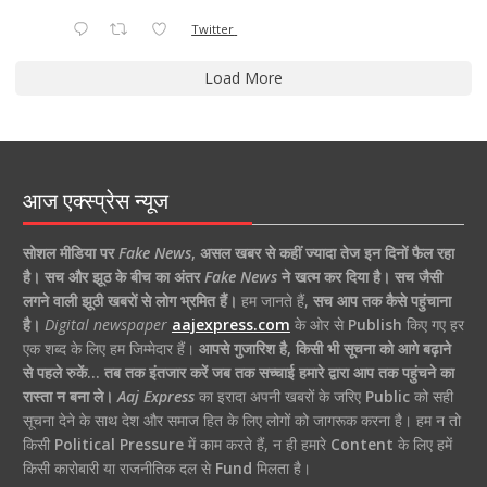
Twitter
Load More
आज एक्स्प्रेस न्यूज
सोशल मीडिया पर
Fake News
,
असल खबर से कहीं ज्यादा तेज इन दिनों फैल रहा
है।
सच और झूठ के बीच का अंतर
Fake News
ने खत्म कर दिया है।
सच जैसी
लगने वाली झूठी खबरों से लोग भ्रमित हैं।
हम जानते हैं,
सच आप तक कैसे पहुंचाना
है।
Digital newspaper
aajexpress.com
के ओर से
Publish
किए गए हर
एक शब्द के लिए हम जिम्मेदार हैं।
आपसे गुजारिश है, किसी भी सूचना को आगे बढ़ाने
से पहले रुकें… तब तक इंतजार करें जब तक सच्चाई हमारे द्वारा आप तक पहुंचने का
रास्ता न बना ले।
Aaj Express
का इरादा अपनी खबरों के जरिए
Public
को सही
सूचना देने के साथ देश और समाज हित के लिए लोगों को जागरूक करना है। हम न तो
किसी
Political Pressure
में काम करते हैं, न ही हमारे
Content
के लिए हमें
किसी कारोबारी या राजनीतिक दल से
Fund
मिलता है।