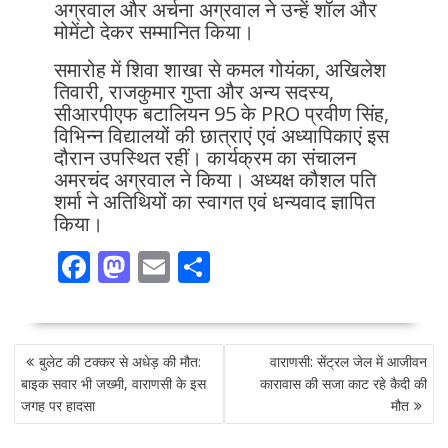
अग्रवाल और अर्चना अग्रवाल ने उन्हें शॉल और
मोमेंटो देकर सम्मानित किया।
समारोह में शिवा शाखा से कमल गोयंका, अखिलेश
तिवारी, राजकुमार गुप्ता और अन्य सदस्य,
सीआरपीएफ बटालियन 95 के PRO प्रवीण सिंह,
विभिन्न विद्यालयों की छात्राएं एवं अध्यापिकाएं इस
दौरान उपस्थित रहीं। कार्यक्रम का संचालन
अमरचंद अग्रवाल ने किया। अध्यक्ष कौशल पति
शर्मा ने अतिथियों का स्वागत एवं धन्यवाद ज्ञापित
किया।
F
M
E
S
ac
as
m
h
e
to
ai
ar
POST
b
d
l
e
बुलेट की टक्कर से अधेड़ की मौत:
वाराणसी: सेंट्रल जेल में आजीवन
NAVIGATION
o
o
बाइक सवार भी जख्मी, वाराणसी के इस
कारावास की सजा काट रहे कैदी की
जगह पर हादसा
मौत
o
n