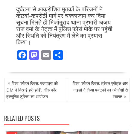
दुर्घटना से आक्रोशित मृतकों के परिजनों ने
कछवां-कपसेठी मार्ग पर चक्काजाम कर दिया।
सूचना मिलते ही मिर्जामुराद थाना प्रभारी अजय
राज वर्मा के नेतृत्व में पुलिस फोर्स मौके पर पहुंची
और स्थिति को नियंत्रण में लेने का प्रयास
किया।
F
M
E
S
ac
as
m
h
e
to
ai
ar
POST
b
d
l
e
विश्व पर्यटन दिवस: पदयात्रा को
विश्व पर्यटन दिवस: ट्रैवल एजेंट्स और
NAVIGATION
o
o
DM ने दिखाई हरी झंडी, वॉक फॉर
गाइडों ने किया पर्यटकों का गर्मजोशी से
इंक्लूसिव टूरिज्म का आयोजन
स्वागत
o
n
k
RELATED POSTS