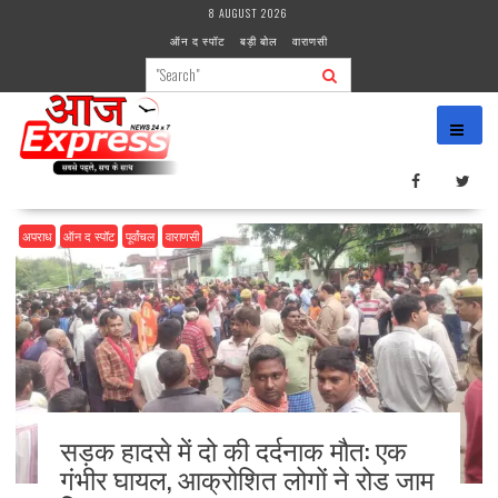
Skip
8 AUGUST 2026
to
ऑन द स्पॉट
बड़ी बोल
वाराणसी
content
अपराध
ऑन द स्पॉट
पूर्वांचल
वाराणसी
सड़क हादसे में दो की दर्दनाक मौत: एक
गंभीर घायल, आक्रोशित लोगों ने रोड जाम