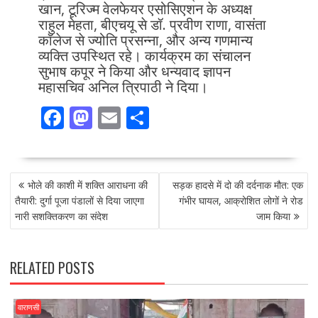
खान, टूरिज्म वेलफेयर एसोसिएशन के अध्यक्ष
राहुल मेहता, बीएचयू से डॉ. प्रवीण राणा, वासंता
कॉलेज से ज्योति प्रसन्ना, और अन्य गणमान्य
व्यक्ति उपस्थित रहे। कार्यक्रम का संचालन
सुभाष कपूर ने किया और धन्यवाद ज्ञापन
महासचिव अनिल त्रिपाठी ने दिया।
F
M
E
S
ac
as
m
h
e
to
ai
ar
POST
b
d
l
e
भोले की काशी में शक्ति आराधना की
सड़क हादसे में दो की दर्दनाक मौत: एक
NAVIGATION
o
o
तैयारी: दुर्गा पूजा पंडालों से दिया जाएगा
गंभीर घायल, आक्रोशित लोगों ने रोड
नारी सशक्तिकरण का संदेश
जाम किया
o
n
k
RELATED POSTS
वाराणसी