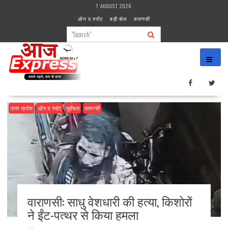
Skip
7 AUGUST 2026
to
ऑन द स्पॉट
बड़ी बोल
वाराणसी
content
उत्तर प्रदेश
ऑन द स्पॉट
पूर्वांचल
वाराणसी
वाराणसी: साधु वेशधारी की हत्या, किशोरों
ने ईंट-पत्थर से किया हमला