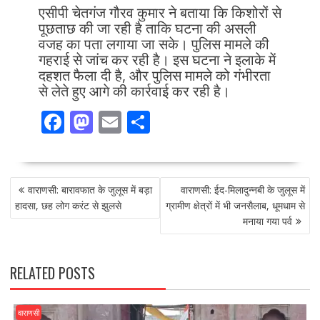
एसीपी चेतगंज गौरव कुमार ने बताया कि किशोरों से
पूछताछ की जा रही है ताकि घटना की असली
वजह का पता लगाया जा सके। पुलिस मामले की
गहराई से जांच कर रही है। इस घटना ने इलाके में
दहशत फैला दी है, और पुलिस मामले को गंभीरता
से लेते हुए आगे की कार्रवाई कर रही है।
F
M
E
S
ac
as
m
h
e
to
ai
ar
POST
b
d
l
e
वाराणसी: बारावफात के जुलूस में बड़ा
वाराणसी: ईद-मिलादुन्नबी के जुलूस में
NAVIGATION
o
o
हादसा, छह लोग करंट से झुलसे
ग्रामीण क्षेत्रों में भी जनसैलाब, धूमधाम से
मनाया गया पर्व
o
n
k
RELATED POSTS
वाराणसी