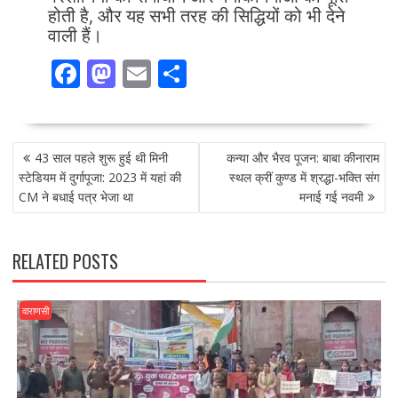
होती है, और यह सभी तरह की सिद्धियों को भी देने
वाली हैं।
F
M
E
S
ac
as
m
h
e
to
ai
ar
POST
b
d
l
e
43 साल पहले शुरू हुई थी मिनी
कन्या और भैरव पूजन: बाबा कीनाराम
NAVIGATION
o
o
स्टेडियम में दुर्गापूजा: 2023 में यहां की
स्थल क्रीं कुण्ड में श्रद्धा-भक्ति संग
CM ने बधाई पत्र भेजा था
मनाई गई नवमी
o
n
k
RELATED POSTS
वाराणसी