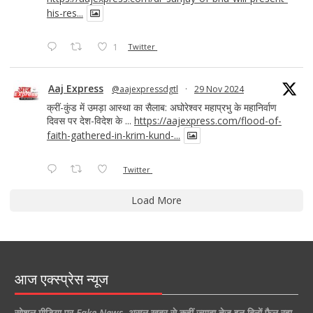
his-res...
1
Twitter
Aaj Express
@aajexpressdgtl
·
29 Nov 2024
क्रीं-कुंड में उमड़ा आस्था का सैलाब: अघोरेश्वर महाप्रभु के महानिर्वाण
दिवस पर देश-विदेश के ...
https://aajexpress.com/flood-of-
faith-gathered-in-krim-kund-...
Twitter
Load More
आज एक्स्प्रेस न्यूज
सोशल मीडिया पर
Fake News
,
असल खबर से कहीं ज्यादा तेज इन दिनों फैल रहा