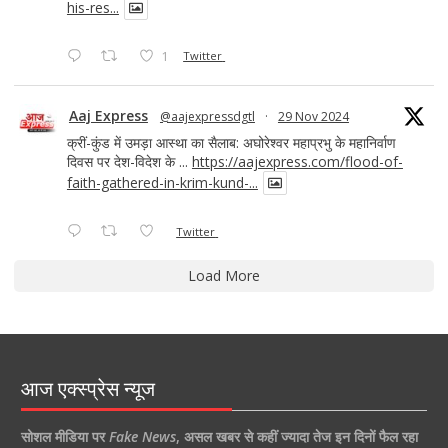
his-res...
1
Twitter
Aaj Express
@aajexpressdgtl
·
29 Nov 2024
क्रीं-कुंड में उमड़ा आस्था का सैलाब: अघोरेश्वर महाप्रभु के महानिर्वाण
दिवस पर देश-विदेश के ...
https://aajexpress.com/flood-of-
faith-gathered-in-krim-kund-...
Twitter
Load More
आज एक्स्प्रेस न्यूज
सोशल मीडिया पर
Fake News
,
असल खबर से कहीं ज्यादा तेज इन दिनों फैल रहा