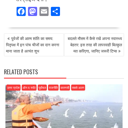
F
M
E
S
ac
as
m
h
e
to
ai
ar
POST
b
d
l
e
पूर्वजों की आत्म शांति का समय:
बदलते मौसम में कैसे रखें अपना स्वास्थ्य
NAVIGATION
o
o
पितृपक्ष में इन पांच चीजों का दान करना
बेहतर: इस तरह की लापरवाही बिल्कुल
माना जाता है अत्यंत शुभ
मत करिएगा, जानिए जरूरी टिप्स
o
n
k
RELATED POSTS
उत्तर प्रदेश
ऑन द स्पॉट
पूर्वांचल
राजनीति
वाराणसी
सबसे अलग