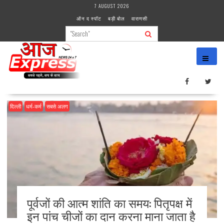
Skip
7 AUGUST 2026
to
ऑन द स्पॉट
बड़ी बोल
वाराणसी
content
दिल्ली
धर्म-कर्म
सबसे अलग
पूर्वजों की आत्म शांति का समय: पितृपक्ष में
इन पांच चीजों का दान करना माना जाता है