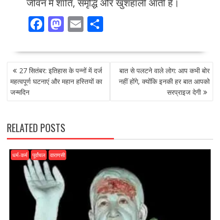
जीवन में शांति, समृद्धि और खुशहाली आती है।
F
M
E
S
ac
as
m
h
e
to
ai
ar
POST
b
d
l
e
27 सितंबर: इतिहास के पन्नों में दर्ज
बात से पलटने वाले लोग: आप कभी बोर
NAVIGATION
o
o
महत्वपूर्ण घटनाएं और महान हस्तियों का
नहीं होंगे, क्योंकि इनकी हर बात आपको
जन्मदिन
सरप्राइज देगी
o
n
k
RELATED POSTS
धर्म-कर्म
पूर्वांचल
वाराणसी