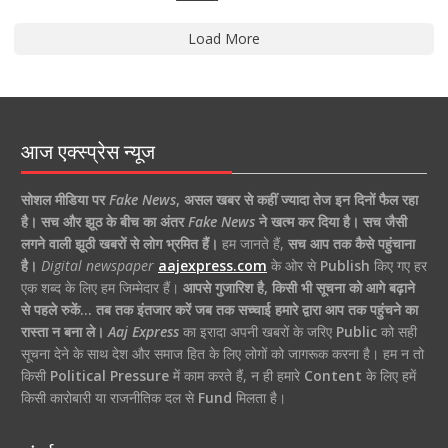
Load More
आज एक्स्प्रेस न्यूज
सोशल मीडिया पर
Fake News
,
असल खबर से कहीं ज्यादा तेज इन दिनों फैल रहा
है।
सच और झूठ के बीच का अंतर
Fake News
ने खत्म कर दिया है।
सच जैसी
लगने वाली झूठी खबरों से लोग भ्रमित हैं।
हम जानते हैं,
सच आप तक कैसे पहुंचाना
है।
Digital newspaper
aajexpress.com
के ओर से
Publish
किए गए हर
एक शब्द के लिए हम जिम्मेदार हैं।
आपसे गुजारिश है, किसी भी सूचना को आगे बढ़ाने
से पहले रुकें… तब तक इंतजार करें जब तक सच्चाई हमारे द्वारा आप तक पहुंचने का
रास्ता न बना ले।
Aaj Express
का इरादा अपनी खबरों के जरिए
Public
को सही
सूचना देने के साथ देश और समाज हित के लिए लोगों को जागरूक करना है। हम न तो
किसी
Political Pressure
में काम करते हैं, न ही हमारे
Content
के लिए हमें
किसी कारोबारी या राजनीतिक दल से
Fund
मिलता है।