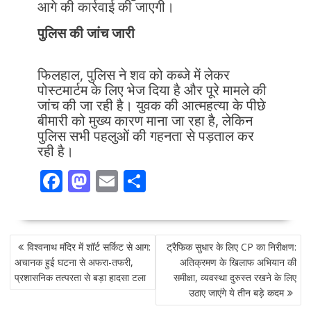
आगे की कार्रवाई की जाएगी।
पुलिस की जांच जारी
फिलहाल, पुलिस ने शव को कब्जे में लेकर
पोस्टमार्टम के लिए भेज दिया है और पूरे मामले की
जांच की जा रही है। युवक की आत्महत्या के पीछे
बीमारी को मुख्य कारण माना जा रहा है, लेकिन
पुलिस सभी पहलुओं की गहनता से पड़ताल कर
रही है।
F
M
E
S
ac
as
m
h
e
to
ai
ar
POST
b
d
l
e
विश्वनाथ मंदिर में शॉर्ट सर्किट से आग:
ट्रैफिक सुधार के लिए CP का निरीक्षण:
NAVIGATION
o
o
अचानक हुई घटना से अफरा-तफरी,
अतिक्रमण के खिलाफ अभियान की
प्रशासनिक तत्परता से बड़ा हादसा टला
समीक्षा, व्यवस्था दुरुस्त रखने के लिए
o
n
उठाए जाएंगे ये तीन बड़े कदम