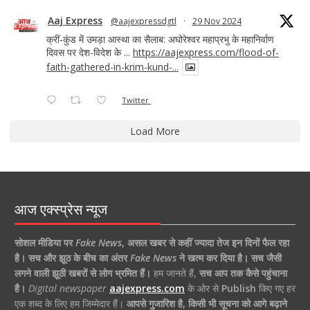
Aaj Express
@aajexpressdgtl
·
29 Nov 2024
क्रीं-कुंड में उमड़ा आस्था का सैलाब: अघोरेश्वर महाप्रभु के महानिर्वाण
दिवस पर देश-विदेश के ...
https://aajexpress.com/flood-of-
faith-gathered-in-krim-kund-...
Twitter
Load More
आज एक्स्प्रेस न्यूज
सोशल मीडिया पर
Fake News
,
असल खबर से कहीं ज्यादा तेज इन दिनों फैल रहा
है।
सच और झूठ के बीच का अंतर
Fake News
ने खत्म कर दिया है।
सच जैसी
लगने वाली झूठी खबरों से लोग भ्रमित हैं।
हम जानते हैं,
सच आप तक कैसे पहुंचाना
है।
Digital newspaper
aajexpress.com
के ओर से
Publish
किए गए हर
एक शब्द के लिए हम जिम्मेदार हैं।
आपसे गुजारिश है, किसी भी सूचना को आगे बढ़ाने