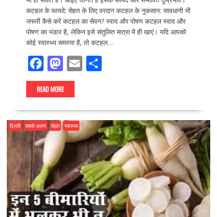
कटहल के फायदे: सेहत के लिए वरदान कटहल के नुकसान: सावधानी भी
जरूरी कैसे करें कटहल का सेवन? स्वाद और पोषण कटहल स्वाद और
पोषण का भंडार है, लेकिन इसे संतुलित मात्रा में ही खाएं। यदि आपको
कोई स्वास्थ्य समस्या है, तो कटहल…
F
M
E
S
ac
as
m
h
e
to
ai
ar
READ MORE
b
d
l
e
o
o
दिल्ली
सबसे अलग
सेहत
स्वास्थ्य
o
n
k