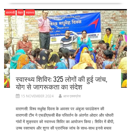
b
d
l
e
o
o
वाराणसी
सेहत
स्वास्थ्य
o
n
k
स्वास्थ्य शिविर: 325 लोगों की हुई जांच,
योग से जागरूकता का संदेश
15 NOVEMBER 2024
आज एक्सप्रेस
वाराणसी: विश्व मधुमेह दिवस के अवसर पर अंबुजा फाउंडेशन की
वाराणसी टीम ने एचडीएफसी बैंक परिवर्तन के अंतर्गत ओदार और घोघरी
गांवों में शुक्रवार को स्वास्थ्य शिविर का आयोजन किया। शिविर में बीपी,
उच्च रक्तचाप और शुगर की प्रारंभिक जांच के साथ-साथ इनसे बचाव