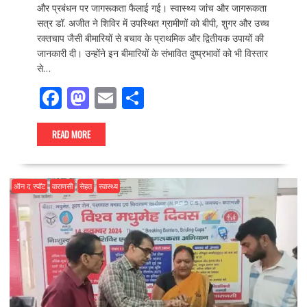
और प्रबंधन पर जागरूकता फैलाई गई। स्वास्थ्य जांच और जागरूकता
सत्र डॉ. अजीत ने शिविर में उपस्थित ग्रामीणों को बीपी, शुगर और उच्च
रक्तचाप जैसी बीमारियों से बचाव के प्राथमिक और द्वितीयक उपायों की
जानकारी दी। उन्होंने इन बीमारियों के संभावित दुष्प्रभावों को भी विस्तार
से…
F
M
E
S
ac
as
m
h
e
to
ai
ar
READ MORE
b
d
l
e
o
o
ऑन द स्पॉट
वाराणसी
सेहत
स्वास्थ्य
o
n
k