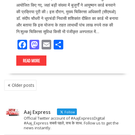
आयोजित किए गए, जहां बड़ी संख्या में बुजुर्गों ने आयुष्मान कार्ड बनवाने
की प्रक्रिया पूरी की। इस दौरान, मुख्य चिकित्सा अधिकारी (सीएमओ)
डॉ. संदीप चौधरी ने धूपचंडी निवासी शशिकांत दीक्षित का कार्ड भी बनाया
और बताया कि इस योजना के तहत लाभार्थी पांच लाख रुपये तक की
नि:शुल्क चिकित्सा सुविधा किसी भी पंजीकृत अस्पताल में…
F
M
E
S
ac
as
m
h
e
to
ai
ar
READ MORE
b
d
l
e
o
o
POSTS
Older posts
NAVIGATION
o
n
k
Aaj Express
Follow
Official Twitter account of #AajExpressDigital
#Aaj_Express सबसे पहले, सच के साथ. Follow us to get the
news instantly.