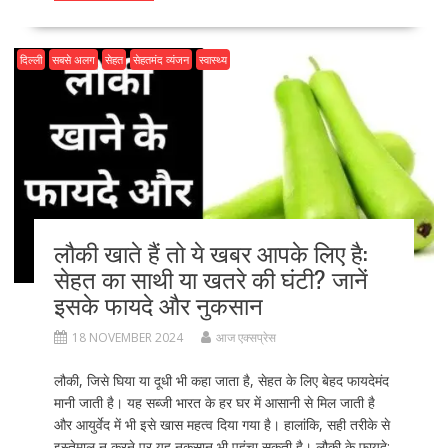
b
d
l
e
o
o
दिल्ली
सबसे अलग
सेहत
सेहतमंद व्यंजन
स्वास्थ्य
o
n
k
लौकी खाते हैं तो ये खबर आपके लिए है:
सेहत का साथी या खतरे की घंटी? जानें
इसके फायदे और नुकसान
18 NOVEMBER 2024
आज एक्सप्रेस
लौकी, जिसे घिया या दूधी भी कहा जाता है, सेहत के लिए बेहद फायदेमंद
मानी जाती है। यह सब्जी भारत के हर घर में आसानी से मिल जाती है
और आयुर्वेद में भी इसे खास महत्व दिया गया है। हालांकि, सही तरीके से
इस्तेमाल न करने पर यह नुकसान भी पहुंचा सकती है। लौकी के फायदे: