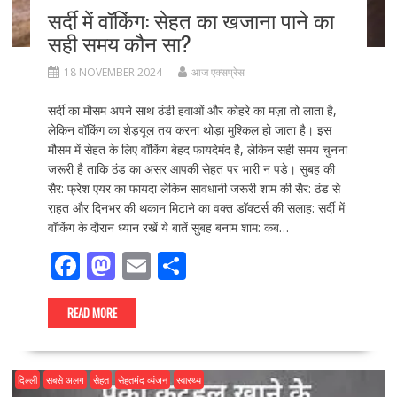
सर्दी में वॉकिंग: सेहत का खजाना पाने का
सही समय कौन सा?
18 NOVEMBER 2024
आज एक्सप्रेस
सर्दी का मौसम अपने साथ ठंडी हवाओं और कोहरे का मज़ा तो लाता है,
लेकिन वॉकिंग का शेड्यूल तय करना थोड़ा मुश्किल हो जाता है। इस
मौसम में सेहत के लिए वॉकिंग बेहद फायदेमंद है, लेकिन सही समय चुनना
जरूरी है ताकि ठंड का असर आपकी सेहत पर भारी न पड़े। सुबह की
सैर: फ्रेश एयर का फायदा लेकिन सावधानी जरूरी शाम की सैर: ठंड से
राहत और दिनभर की थकान मिटाने का वक्त डॉक्टर्स की सलाह: सर्दी में
वॉकिंग के दौरान ध्यान रखें ये बातें सुबह बनाम शाम: कब…
F
M
E
S
ac
as
m
h
e
to
ai
ar
READ MORE
b
d
l
e
o
o
दिल्ली
सबसे अलग
सेहत
सेहतमंद व्यंजन
स्वास्थ्य