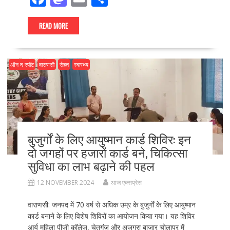
ac
as
m
h
e
to
ai
ar
READ MORE
b
d
l
e
o
o
ऑन द स्पॉट
वाराणसी
सेहत
स्वास्थ्य
o
n
k
बुजुर्गों के लिए आयुष्मान कार्ड शिविर: इन
दो जगहों पर हजारों कार्ड बने, चिकित्सा
सुविधा का लाभ बढ़ाने की पहल
12 NOVEMBER 2024
आज एक्सप्रेस
वाराणसी: जनपद में 70 वर्ष से अधिक उम्र के बुजुर्गों के लिए आयुष्मान
कार्ड बनाने के लिए विशेष शिविरों का आयोजन किया गया। यह शिविर
आर्य महिला पीजी कॉलेज, चेतगंज और अजगरा बाजार चोलापुर में