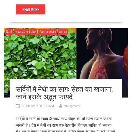
ac
as
m
h
e
to
ai
ar
READ MORE
b
d
l
e
o
o
दिल्ली
सबसे अलग
सेहत
सेहतमंद व्यंजन
स्वास्थ्य
o
n
k
सर्दियों में मेथी का साग: सेहत का खजाना,
जानें इसके अद्भुत फायदे
20 NOVEMBER 2024
आज एक्सप्रेस
सर्दियों में खाने के स्वाद के साथ-साथ सेहत का भी खास ख्याल रखना
जरूरी है। ऐसे में मेथी का साग एक बेहतरीन विकल्प साबित हो सकता
है। यह न केवल स्वाद में लाजवाब है, बल्कि सेहत के लिए भी कई फायदे