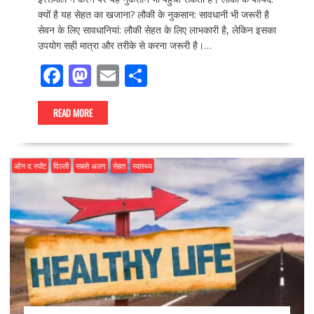
क्यों है यह सेहत का खजाना? लौकी के नुकसान: सावधानी भी जरूरी है
सेवन के लिए सावधानियां: लौकी सेहत के लिए लाभकारी है, लेकिन इसका
उपयोग सही मात्रा और तरीके से करना जरूरी है।…
F
M
E
S
ac
as
m
h
e
to
ai
ar
READ MORE
b
d
l
e
o
o
ऑन द स्पॉट
दिल्ली
सबसे अलग
सेहत
स्वास्थ्य
o
n
k