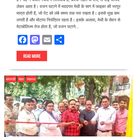
लेकर आता है। वजन घटाने में मददगार मेथी के साग में फाइबर की भरपूर
मात्रा होती है, जो पेट को लंबे समय तक भरा रखता है। इससे भूख कम
लगती है और मोटापा नियंत्रित रहता है। इसके अलावा, मेथी के सेवन से
मेटाबोलिज्म तेज होता है, जो वजन घटाने…
F
M
E
S
ac
as
m
h
e
to
ai
ar
READ MORE
b
d
l
e
o
o
वाराणसी
सेहत
स्वास्थ्य
o
n
k