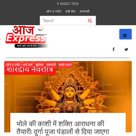
Skip
9 AUGUST 2026
to
ऑन द स्पॉट
बड़ी बोल
वाराणसी
content
ऑन द स्पॉट
धर्म-कर्म
पूर्वांचल
वाराणसी
सबसे अलग
भोले की काशी में शक्ति आराधना की
तैयारी: दुर्गा पूजा पंडालों से दिया जाएगा