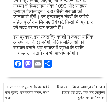
की ड्यूटी लगाई जाएगी, जो लाउडस्पीकर के
माध्यम से हेल्पलाइन नंबर 1090 और साइबर
क्राइम हेल्पलाइन 1930 जैसी सेवाओं की
जानकारी देंगी। इन हेल्पलाइन नंबरों के जरिये
महिलाएं और बालिकाएं 24 घंटे किसी भी प्रकार
की मदद प्राप्त कर सकती हैं।
इस प्रकार, इस नवरात्रि काशी न केवल धार्मिक
आस्था का केंद्र बनेगी, बल्कि महिलाओं को
सशक्त बनाने और समाज में सुरक्षा के प्रति
जागरूकता बढ़ाने का भी माध्यम बनेगी।
F
M
E
S
ac
as
m
h
e
to
ai
ar
POST
b
d
l
e
Varanasi: पुलिस और बदमाशों के
विश्व पर्यटन दिवस: पदयात्रा को DM ने
NAVIGATION
o
o
बीच मुठभेड़, एक बदमाश घायल, साथी
दिखाई हरी झंडी, वॉक फॉर इंक्लूसिव
फरार
टूरिज्म का आयोजन
o
n