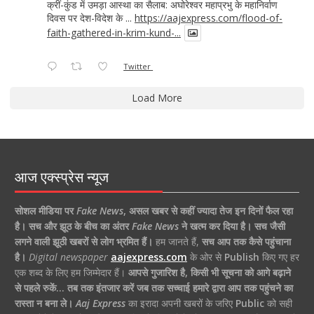
क्रीं-कुंड में उमड़ा आस्था का सैलाब: अघोरेश्वर महाप्रभु के महानिर्वाण
दिवस पर देश-विदेश के ...
https://aajexpress.com/flood-of-
faith-gathered-in-krim-kund-...
Twitter
Load More
आज एक्स्प्रेस न्यूज
सोशल मीडिया पर
Fake News
,
असल खबर से कहीं ज्यादा तेज इन दिनों फैल रहा
है।
सच और झूठ के बीच का अंतर
Fake News
ने खत्म कर दिया है।
सच जैसी
लगने वाली झूठी खबरों से लोग भ्रमित हैं।
हम जानते हैं,
सच आप तक कैसे पहुंचाना
है।
Digital newspaper
aajexpress.com
के ओर से
Publish
किए गए हर
एक शब्द के लिए हम जिम्मेदार हैं।
आपसे गुजारिश है, किसी भी सूचना को आगे बढ़ाने
से पहले रुकें… तब तक इंतजार करें जब तक सच्चाई हमारे द्वारा आप तक पहुंचने का
रास्ता न बना ले।
Aaj Express
का इरादा अपनी खबरों के जरिए
Public
को सही