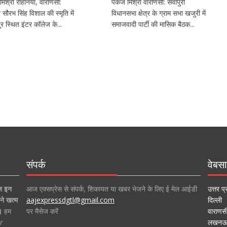
मिश्रा रोहनिया, वाराणसी:
पंकज मिश्रा वाराणसी: सेवापुरी
ीय सौरभ सिंह विशाल की स्मृति में
विधानसभा क्षेत्र के ग्राम सभा खजुरी में
र स्थित इंटर कॉलेज के...
समाजवादी पार्टी की मासिक बैठक...
संपर्क
वेबसा
ज इन
आज एक्सप्रेस से संपर्क, शिकायत या खबर भेजने के लिए ई मेल आईडी
उत्तर प्
ने खत्म
aajexpressdgtl@gmail.com
दिल्ली
।
हम
पर मैसेज करें
वाराणस
r
लखन