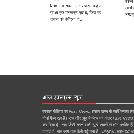
पंकज 
रितेश राय रामनगर, वाराणसी: महिला
स्वर्ग
सुरक्षा एक महत्वपूर्ण मुद्दा है, जिस पर
जगतपु
समाज को गंभीरता से...
आज एक्स्प्रेस न्यूज
सोशल मीडिया पर
Fake News
,
असल खबर से कहीं ज्यादा ते
दिनों फैल रहा है।
सच और झूठ के बीच का अंतर
Fake News
कर दिया है।
सच जैसी लगने वाली झूठी खबरों से लोग भ्रमित हैं
जानते हैं,
सच आप तक कैसे पहुंचाना है।
Digital newspape