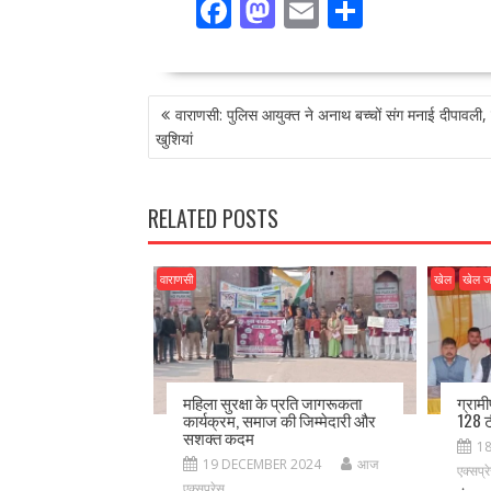
F
M
E
S
ac
as
m
h
e
to
ai
ar
POST
b
d
l
e
वाराणसी: पुलिस आयुक्त ने अनाथ बच्चों संग मनाई दीपावली,
NAVIGATION
o
o
खुशियां
o
n
k
RELATED POSTS
वाराणसी
खेल
खेल 
महिला सुरक्षा के प्रति जागरूकता
ग्राम
कार्यक्रम, समाज की जिम्मेदारी और
128 ट
सशक्त कदम
1
19 DECEMBER 2024
आज
एक्सप्र
एक्सप्रेस