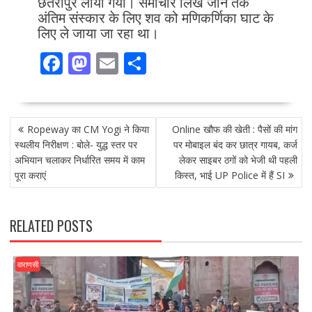
छतरीपुर लाया गया। समाचार लिखे जाने तक
अंतिम संस्कार के लिए शव को मणिकर्णिका घाट के
लिए ले जाया जा रहा था।
F
M
E
S
ac
as
m
h
e
to
ai
ar
POST
b
d
l
e
Ropeway का CM Yogi ने किया
Online खौफ की खेती : पैसों की मांग
NAVIGATION
o
o
स्थलीय निरीक्षण : बोले- युद्ध स्तर पर
पर मोबाइल बंद कर छात्र गायब, कर्ज
अभियान चलाकर निर्धारित समय में काम
लेकर साइबर ठगों को भेजी थी पहली
o
n
पूरा कराएं
किस्त, भाई UP Police में हैं SI
k
RELATED POSTS
वाराणसी