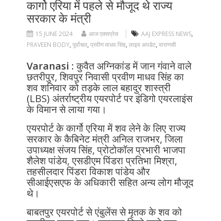
कार्गो एरिया में पहले से मौजूद थे राज्य
सरकार के मंत्री
15 JUNE 2024
आज एक्सप्रेस
AAJ EXPRESS NEWS
,
PRAVEEN BODY
,
पूर्वांचल
,
प्रवीण माधव सिंह
,
लाइव अपडेट
,
वाराणसी
Varanasi :
कुवैत अग्निकांड में जान गंवाने वाले
छतरीपुर, शिवपुर निवासी प्रवीण माधव सिंह का
शव शनिवार को तड़के लाल बहादुर शास्त्री
(LBS) अंतर्राष्ट्रीय एयरपोर्ट पर इंडिगो एयरलाइंस
के विमान से लाया गया।
एयरपोर्ट के कार्गो एरिया में शव लेने के लिए राज्य
सरकार के कैबिनेट मंत्री अनिल राजभर, जिला
उपाध्यक्ष संजय सिंह, प्रोटोकॉल प्रभारी भाजपा
शैलेश पांडेय, एसडीएम पिंडरा प्रतिभा मिश्रा,
तहसीलदार पिंडरा विकाश पांडेय और
सीआईएसएफ के अधिकारी सहित अन्य लोग मौजूद
थे।
बाबतपुर एयरपोर्ट से एंबुलेंस से मृतक के शव को