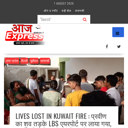
Skip
7 AUGUST 2026
to
ऑन द स्पॉट
बड़ी बोल
वाराणसी
content
उत्तर प्रदेश
दिल्ली
पूर्वांचल
वाराणसी
LIVES LOST IN KUWAIT FIRE : प्रवीण
का शव तड़के LBS एयरपोर्ट पर लाया गया,