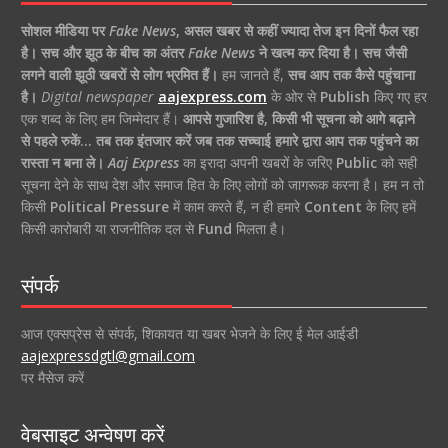
सोशल मीडिया पर
Fake News
,
असल खबर से कहीं ज्यादा तेज इन दिनों फैल रहा
है।
सच और झूठ के बीच का अंतर
Fake News
ने खत्म कर दिया है।
सच जैसी
लगने वाली झूठी खबरों से लोग भ्रमित हैं।
हम जानते हैं,
सच आप तक कैसे पहुंचाना
है।
Digital newspaper
aajexpress.com
के ओर से
Publish
किए गए हर
एक शब्द के लिए हम जिम्मेदार हैं।
आपसे गुजारिश है, किसी भी सूचना को आगे बढ़ाने
से पहले रुकें… तब तक इंतजार करें जब तक सच्चाई हमारे द्वारा आप तक पहुंचने का
रास्ता न बना ले।
Aaj Express
का इरादा अपनी खबरों के जरिए
Public
को सही
सूचना देने के साथ देश और समाज हित के लिए लोगों को जागरूक करना है। हम न तो
किसी
Political Pressure
में काम करते हैं, न ही हमारे
Content
के लिए हमें
किसी कारोबारी या राजनीतिक दल से
Fund
मिलता है।
संपर्क
आज एक्सप्रेस से संपर्क, शिकायत या खबर भेजने के लिए ई मेल आईडी
aajexpressdgtl@gmail.com
पर मैसेज करें
वेबसाइट अन्वेषण करें