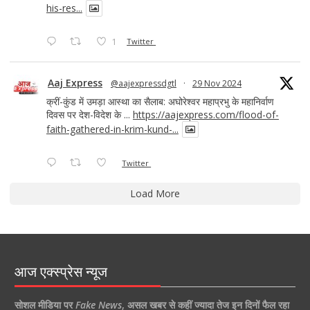
his-res...
1
Twitter
Aaj Express
@aajexpressdgtl
·
29 Nov 2024
क्रीं-कुंड में उमड़ा आस्था का सैलाब: अघोरेश्वर महाप्रभु के महानिर्वाण
दिवस पर देश-विदेश के ...
https://aajexpress.com/flood-of-
faith-gathered-in-krim-kund-...
Twitter
Load More
आज एक्स्प्रेस न्यूज
सोशल मीडिया पर
Fake News
,
असल खबर से कहीं ज्यादा तेज इन दिनों फैल रहा