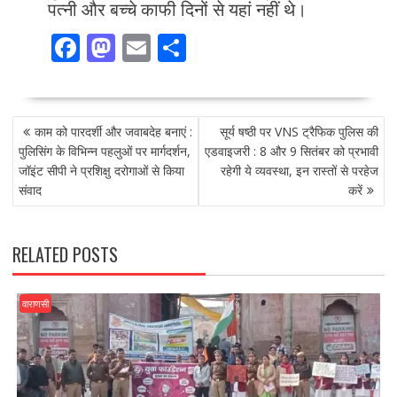
पत्नी और बच्चे काफी दिनों से यहां नहीं थे।
F
M
E
S
ac
as
m
h
e
to
ai
ar
POST
b
d
l
e
काम को पारदर्शी और जवाबदेह बनाएं :
सूर्य षष्ठी पर VNS ट्रैफिक पुलिस की
NAVIGATION
o
o
पुलिसिंग के विभिन्न पहलुओं पर मार्गदर्शन,
एडवाइजरी : 8 और 9 सितंबर को प्रभावी
जॉइंट सीपी ने प्रशिक्षु दरोगाओं से किया
रहेगी ये व्यवस्था, इन रास्तों से परहेज
o
n
संवाद
करें
k
RELATED POSTS
वाराणसी