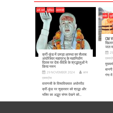
धर्म-कर्म
पूर्वांचल
वाराणसी
स्पॉट
पूर्
CM YO
खिलाय
जल मा
2
क्रीं-कुंड में उमड़ा आस्था का सैलाब:
अघोरेश्वर महाप्रभु के महानिर्वाण
एक्सप्र
दिवस पर देश-विदेश के श्रद्धालुओं ने
मुख्यम
किया नमन
बानगी 
29 NOVEMBER 2024
आज
गंगा म
एक्सप्रेस
वाराणसी के विश्वविख्यात अघोरपीठ
क्रीं-कुंड पर शुक्रवार को श्रद्धा और
भक्ति का अद्भुत संगम देखने को...