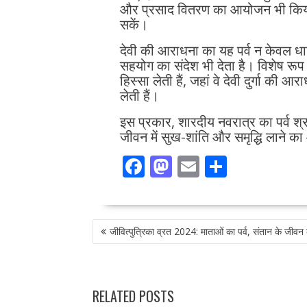
और प्रसाद वितरण का आयोजन भी किया 
सकें।
देवी की आराधना का यह पर्व न केवल धा
सहयोग का संदेश भी देता है। विशेष रूप 
हिस्सा लेती हैं, जहां वे देवी दुर्गा की 
लेती हैं।
इस प्रकार, शारदीय नवरात्र का पर्व श्रद
जीवन में सुख-शांति और समृद्धि लाने का
F
M
E
S
ac
as
m
h
e
to
ai
ar
POST
b
d
l
e
जीवित्पुत्रिका व्रत 2024: माताओं का पर्व, संतान के जीवन
NAVIGATION
o
o
o
n
k
RELATED POSTS