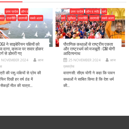
उत्तर प्रदेश
ऑन द
उत्तर प्रदेश
ऑन द स्पॉट
धर्म-
वांचल
राजनीति
वाराणसी
सबसे अलग
कर्म
पूर्वांचल
राजनीति
वाराणसी
सबसे अलग
GI ने साइबेरियन पक्षियों को
पौराणिक कथाओं से राष्ट्रीय एकता
ा दाना, क्रूज पर सवार होकर
और राष्ट्रधर्म को मजबूती : CM योगी
र्ग से डोमरी गए
आदित्यनाथ
5 NOVEMBER 2024
आज
25 NOVEMBER 2024
आज
ेस
एक्सप्रेस
ंत्री की पशु-पक्षियों से प्रेम की
वाराणसी: सीएम योगी ने कहा कि पावन
फिर दिखी हर वर्ष ठंड में
कथाओं ने साबित किया है कि देश धर्म
ें सैकड़ों मील की यात्रा...
की...