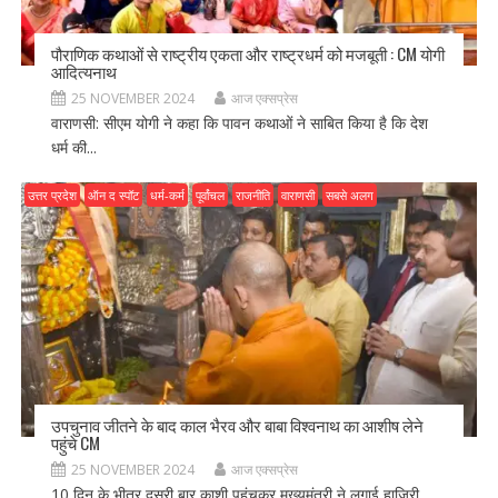
पौराणिक कथाओं से राष्ट्रीय एकता और राष्ट्रधर्म को मजबूती : CM योगी
आदित्यनाथ
25 NOVEMBER 2024
आज एक्सप्रेस
वाराणसी: सीएम योगी ने कहा कि पावन कथाओं ने साबित किया है कि देश
धर्म की...
उत्तर प्रदेश
ऑन द स्पॉट
धर्म-कर्म
पूर्वांचल
राजनीति
वाराणसी
सबसे अलग
उपचुनाव जीतने के बाद काल भैरव और बाबा विश्वनाथ का आशीष लेने
पहुंचे CM
25 NOVEMBER 2024
आज एक्सप्रेस
10 दिन के भीतर दूसरी बार काशी पहुंचकर मुख्यमंत्री ने लगाई हाजिरी