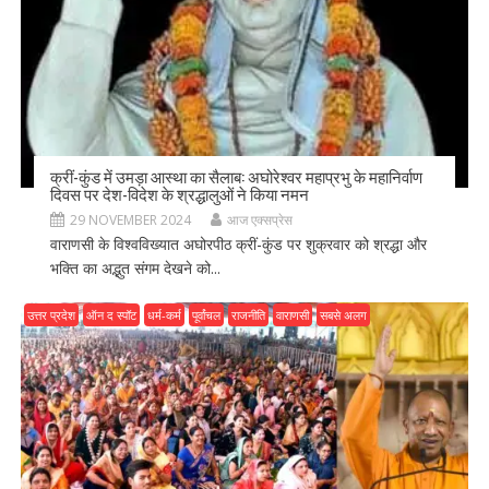
क्रीं-कुंड में उमड़ा आस्था का सैलाब: अघोरेश्वर महाप्रभु के महानिर्वाण
दिवस पर देश-विदेश के श्रद्धालुओं ने किया नमन
29 NOVEMBER 2024
आज एक्सप्रेस
वाराणसी के विश्वविख्यात अघोरपीठ क्रीं-कुंड पर शुक्रवार को श्रद्धा और
भक्ति का अद्भुत संगम देखने को...
उत्तर प्रदेश
ऑन द स्पॉट
धर्म-कर्म
पूर्वांचल
राजनीति
वाराणसी
सबसे अलग