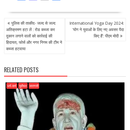
ac
as
m
h
e
to
ai
ar
POST
b
d
l
e
पुलिस की ताकीद- जल्द से जल्द
International Yoga Day 2024:
NAVIGATION
o
o
अतिक्रमण हटा लें : रोड कब्जा कर
‘योग ने युवाओं के लिए नए अवसर पैदा
दुकान लगाने वालों को कार्रवाई की
किए हैं’: पीएम मोदी
o
n
हिदायत, फोर्स और नगर निगम की टीम ने
k
कब्जा हटवाया
RELATED POSTS
धर्म-कर्म
पूर्वांचल
वाराणसी