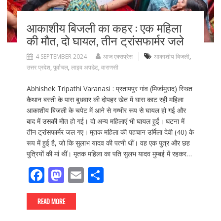
आकाशीय बिजली का कहर : एक महिला
की मौत, दो घायल, तीन ट्रांसफार्मर जले
4 SEPTEMBER 2024
आज एक्सप्रेस
आकाशीय बिजली
,
उत्तर प्रदेश
,
पूर्वांचल
,
लाइव अपडेट
,
वाराणसी
Abhishek Tripathi Varanasi : प्रतापपुर गांव (मिर्जामुराद) स्थित
कैथान बस्ती के पास बुधवार की दोपहर खेत में घास काट रही महिला
आकाशीय बिजली के चपेट में आने से गम्भीर रूप से घायल हो गई और
बाद में उसकी मौत हो गई। दो अन्य महिलाएं भी घायल हुईं। घटना में
तीन ट्रांसफार्मर जल गए। मृतक महिला की पहचान उर्मिला देवी (40) के
रूप में हुई है, जो कि सुलाभ यादव की पत्नी थीं। वह एक पुत्र और छह
पुत्रियों की मां थीं। मृतक महिला का पति सुलभ यादव मुम्बई में रहकर…
F
M
E
S
ac
as
m
h
e
to
ai
ar
READ MORE