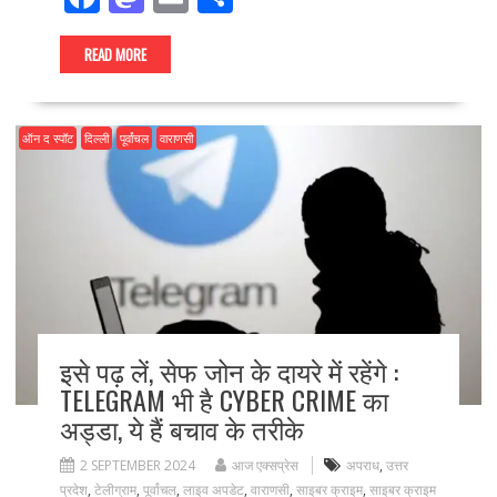
ac
as
m
h
e
to
ai
ar
READ MORE
b
d
l
e
o
o
ऑन द स्पॉट
दिल्ली
पूर्वांचल
वाराणसी
o
n
k
इसे पढ़ लें, सेफ जोन के दायरे में रहेंगे :
TELEGRAM भी है CYBER CRIME का
अड्डा, ये हैं बचाव के तरीके
2 SEPTEMBER 2024
आज एक्सप्रेस
अपराध
,
उत्तर
प्रदेश
,
टेलीग्राम
,
पूर्वांचल
,
लाइव अपडेट
,
वाराणसी
,
साइबर क्राइम
,
साइबर क्राइम