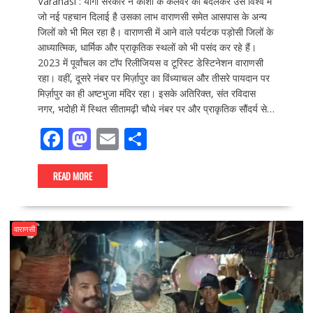
Varanasi : योगी सरकार ने काशी के कलेवर को बदलकर उसे विश्व में
जो नई पहचान दिलाई है उसका लाभ वाराणसी समेत आसपास के अन्य
जिलों को भी मिल रहा है। वाराणसी में आने वाले पर्यटक पड़ोसी जिलों के
आध्यात्मिक, धार्मिक और प्राकृतिक स्थलों को भी पसंद कर रहे हैं।
2023 में पूर्वांचल का टॉप रिलीजियस व टूरिस्ट डेस्टिनेशन वाराणसी
रहा। वहीं, दूसरे नंबर पर मिर्ज़ापुर का विंध्याचल और तीसरे पायदान पर
मिर्ज़ापुर का ही अष्टभुजा मंदिर रहा। इसके अतिरिक्त, संत रविदास
नगर, भदोही में स्थित सीतामढ़ी चौथे नंबर पर और प्राकृतिक सौंदर्य से…
F
M
E
S
ac
as
m
h
e
to
ai
ar
READ MORE
b
d
l
e
o
o
वाराणसी
o
n
k