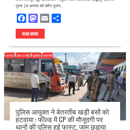
पुरुष 24 अगस्त को दर्शन-पूजन…
F
M
E
S
ac
as
m
h
e
to
ai
ar
READ MORE
b
d
l
e
o
o
अपराध
ऑन द स्पॉट
पूर्वांचल
वाराणसी
o
n
k
पुलिस आयुक्त ने बेतरतीब खड़ी बसों को
हटवाया : फील्ड में CP की मौजूदगी पर
थानों की पुलिस हुई फास्ट, जाम छुड़ाया