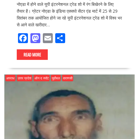
नोएडा में होने वाले यूपी इंटरनेशनल ट्रेड शो में रंग बिखेरने के लिए
तैयार है। ग्रेटर नोएडा के इंडिया एक्सपो सेंटर एंड मार्ट में 25 से 29
सितंबर तक आयोजित होने जा रहे यूपी इंटरनेशनल ट्रेड शो में विश्व भर
से आने वाले खरीदार…
F
M
E
S
ac
as
m
h
e
to
ai
ar
READ MORE
b
d
l
e
o
o
अपराध
उत्तर प्रदेश
ऑन द स्पॉट
पूर्वांचल
वाराणसी
o
n
k