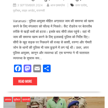
3 SEPTEMBER 2024
आज एक्सप्रेस
उत्तर प्रदेश
,
पूर्वांचल
,
लाइव अपडेट
,
वाराणसी
Varanasi : पुलिस आयुक्त मोहित अग्रवाल जाम की समस्या को खत्म
करने के लिए मंगलवार को फील्ड में निकले। कैंट रोडवेज पर बेतरतीब
तरीके से खड़ी बसों को हटवा। इसके बाद सीपी लंका पहुंचे। वहां भी
जाम की समस्या खत्म करने के लिए इलाकाई पुलिस को निर्देश दिए।
सीपी के खुद सड़क पर निकलने की वजह से काशी, वरुणा और गोमती
जोन के थानों की पुलिस भी जाम छुड़ाने में लग गई थी। उधर, अपर
पुलिस आयुक्त, कानून और व्यवस्था डॉ. एस चन्नप्पा ने भी यातायात
व्ययस्था के सुचारू रूप…
F
M
E
S
ac
as
m
h
e
to
ai
ar
READ MORE
b
d
l
e
o
o
अपराध
पूर्वांचल
वाराणसी
o
n