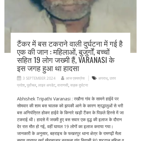
टैंकर में बस टकराने वाली दुर्घटना में गई है
एक की जान : महिलाओं, बुजुर्गों, बच्चों
सहित 19 लोग जख्मी हैं, VARANASI के
इस जगह हुआ था हादसा
3 SEPTEMBER 2024
आज एक्सप्रेस
अपराध
,
उत्तर
प्रदेश
,
पूर्वांचल
,
लाइव अपडेट
,
वाराणसी
,
सड़क दुर्घटना
Abhishek Tripathi Varanasi : रखौना गांव के सामने हाईवे पर
सोमवार की शाम बस चालक को झपकी आने के कारण श्रद्धालुओं से भरी
बस अनियंत्रित होकर हाईवे के किनारे खड़ी टैंकर के पिछले हिस्से में जा
टकराई थी। हादसे में जख्मी हुए बस सवार एक वृद्ध की इलाज के दौरान
देर रात मौत हो गई, वहीं घायल 19 लोगों का इलाज कराया गया।
जानकारी के अनुसार, बहराइच के फखरपुर थाना क्षेत्र के रामगढ़ी मैला
सराय तारापुर खुर्द ख़ैराबाजार नरकुला गांव निवासी 80 श्रद्धालु महिला व