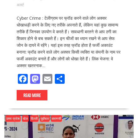
अलर्ट
Cyber Crime : टेलीग्राम पर फ्रॉड करने वाले लोग अक्सर
धोखाधड़ी करने के लिए नए तरीके अपनाते हैं, लेकिन यहां कुछ सामान्य
तरीके हैं जिनका उपयोग वे करते हैं। सावधानी बरतने से आप ठगी का
शिकार होने से बच सकते हैं। इन चीजों का ध्यान रखने से आप सेफ
जोन के दायरे में रहेंगे। यहां इस तरह फ्रॉड होता है फर्जी अकाउंट
बनाना: फ्रॉड करने वाले लोग अक्सर किसी व्यक्ति या कंपनी के नाम पर
फर्जी अकाउंट बनाते हैं और लोगों को धोखा देते हैं। लिंक भेजना: वे
अक्सर खतरनाक…
F
M
E
S
ac
as
m
h
e
to
ai
ar
READ MORE
b
d
l
e
o
o
उत्तर प्रदेश
खेल
दिल्ली
पूर्वांचल
वाराणसी
o
n
k