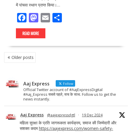
में पांचवा स्थान प्राप्त किया।…
F
M
E
S
ac
as
m
h
e
to
ai
ar
READ MORE
b
d
l
e
o
o
POSTS
Older posts
NAVIGATION
o
n
k
Aaj Express
Follow
Official Twitter account of #AajExpressDigital
#Aaj_Express सबसे पहले, सच के साथ. Follow us to get the
news instantly.
Aaj Express
@aajexpressdgtl
·
19 Dec 2024
महिला सुरक्षा के प्रति जागरूकता कार्यक्रम, समाज की जिम्मेदारी और
सशक्त कदम
https://aajexpress.com/women-safety-