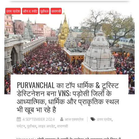
b
d
l
e
o
o
उत्तर प्रदेश
ऑन द स्पॉट
पूर्वांचल
वाराणसी
o
n
k
PURVANCHAL का टॉप धार्मिक & टूरिस्ट
डेस्टिनेशन बना VNS: पड़ोसी जिलों के
आध्यात्मिक, धार्मिक और प्राकृतिक स्थल
भी खूब भा रहे है
4 SEPTEMBER 2024
आज एक्सप्रेस
उत्तर प्रदेश
,
पर्यटन
,
पूर्वांचल
,
लाइव अपडेट
,
वाराणसी