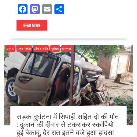
F
M
E
S
ac
as
m
h
e
to
ai
ar
READ MORE
b
d
l
e
o
o
अपराध
उत्तर प्रदेश
ऑन द स्पॉट
पूर्वांचल
वाराणसी
o
n
k
सड़क दुर्घटना में सिपाही सहित दो की मौत
: दुकान की दीवार से टकराकर स्कॉर्पियो
हुई बेकाबू, देर रात इतने बजे हुआ हादसा